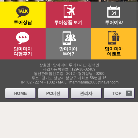
투어상담
투어상품 보기
투어예약
맘마미아
맘마미아
맘마미아
여행후기
투어?
이벤트
상호명 : 맘마미아 투어 / 대표: 김석민
사업자등록번호 : 129-38-02409
통신판매업신고증 : 2012 - 경기성남 - 0260
주소 : 경기도 성남시 분당구 매화로 56번길 16
HP : 02 - 2274 - 1032 / MAIL : mammamia2005@naver.com
HOME
PC버전
관리자
TOP