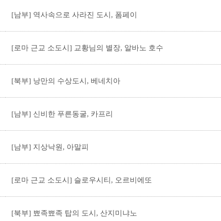
[남부] 역사속으로 사라진 도시, 폼페이
[로마 근교 소도시] 교황님의 별장, 알바노 호수
[북부] 낭만의 수상도시, 베네치아
[남부] 신비한 푸른동굴, 카프리
[남부] 지상낙원, 아말피
[로마 근교 소도시] 슬로우시티, 오르비에또
[북부] 뾰족뾰족 탑의 도시, 산지미냐노