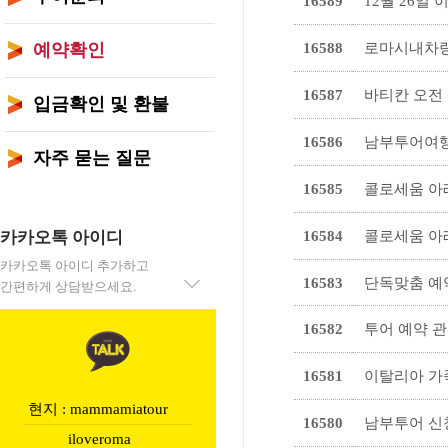
16589
12월 26일
예약확인
16588
로마시내차량
16587
바티칸 오전
입금확인 및 환불
16586
남부투어여
자주 묻는 질문
16585
콜로세움 아
카카오톡 아이디
16584
콜로세움 아
카카오톡 아이디 추가하고
16583
단독맞춤 
간편하게 상담받으세요.
16582
투어 예약 
16581
이탈리아 가
현지 : mammamiatour
16580
남부투어 신
iloveroma